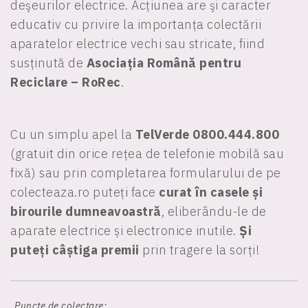
deşeurilor electrice. Acțiunea are şi caracter
educativ cu privire la importanța colectării
aparatelor electrice vechi sau stricate, fiind
susținută de
Asociația Română pentru
Reciclare – RoRec
.
Cu un simplu apel la
TelVerde 0800.444.800
(gratuit din orice rețea de telefonie mobilă sau
fixă) sau prin completarea formularului de pe
colecteaza.ro puteți face
curat în casele și
birourile dumneavoastră
, eliberându-le de
aparate electrice și electronice inutile.
Și
puteți câștiga premii
prin tragere la sorți!
Puncte de colectare: