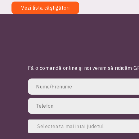
Vezi lista câştigători
Fă o comandă online şi noi venim să ridicăm GR
Selecteaza mai intai judetul