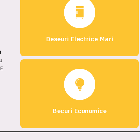
Deseuri Electrice Mari
i
u
EE
Becuri Economice