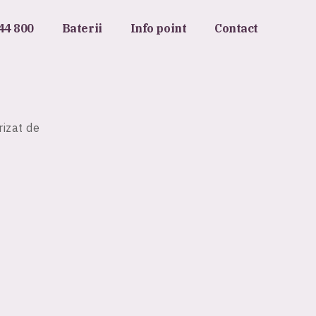
44 800
Baterii
Info point
Contact
rizat de