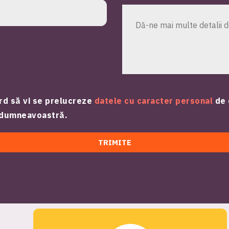
rd să vi se prelucreze
datele cu caracter personal
de 
e dumneavoastră.