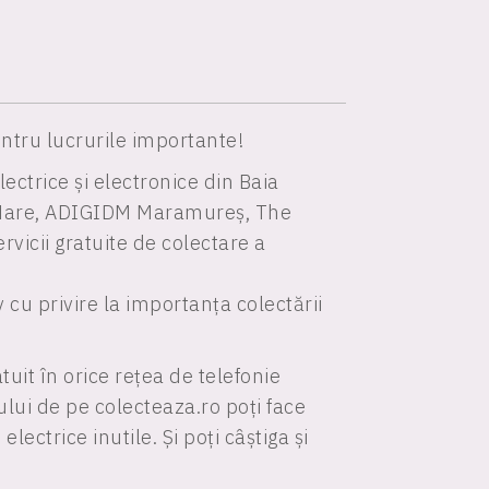
entru lucrurile importante!
lectrice și electronice din
Baia
 Mare, ADIGIDM Maramureș, The
ervicii gratuite de colectare a
v
cu
privire
la importanța colectării
uit în orice rețea de telefonie
lui de pe colecteaza.ro poți face
lectrice inutile. Și poți câștiga și