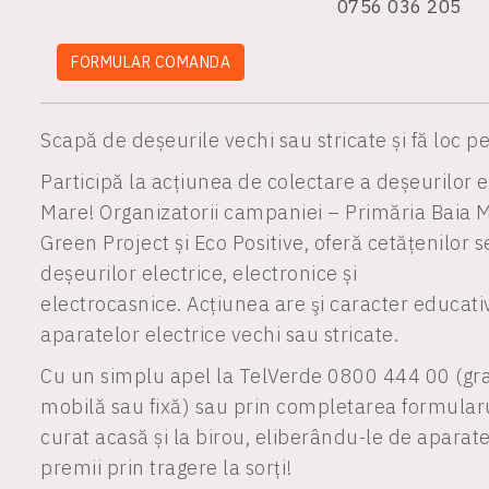
0756 036 205
FORMULAR COMANDA
Scapă de deșeurile vechi sau stricate și fă loc p
Participă la acțiunea de colectare a deșeurilor e
Mare
!
Organizatorii
campaniei
– Primăria Baia
Green Project și Eco Positive
, oferă cetățenilor s
deșeurilor electrice, electronice și
electrocasnice.
Acțiunea
are
şi
caracter
educati
aparatelor electrice vechi sau stricate.
Cu un simplu apel la TelVerde 0800 444 00 (grat
mobilă sau fixă) sau prin completarea formularu
curat acasă și la birou, eliberându-le de aparate e
premii prin tragere la sorți!