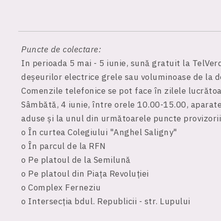
Puncte de colectare:
In perioada 5 mai - 5 iunie, sună gratuit la TelV
deșeurilor electrice grele sau voluminoase de la d
Comenzile telefonice se pot face în zilele lucrăto
Sâmbătă, 4 iunie, între orele 10.00-15.00, aparatel
aduse și la unul din următoarele puncte provizorii
o În curtea Colegiului "Anghel Saligny"
o În parcul de la RFN
o Pe platoul de la Semilună
o Pe platoul din Piața Revoluției
o Complex Ferneziu
o Intersecția bdul. Republicii - str. Lupului