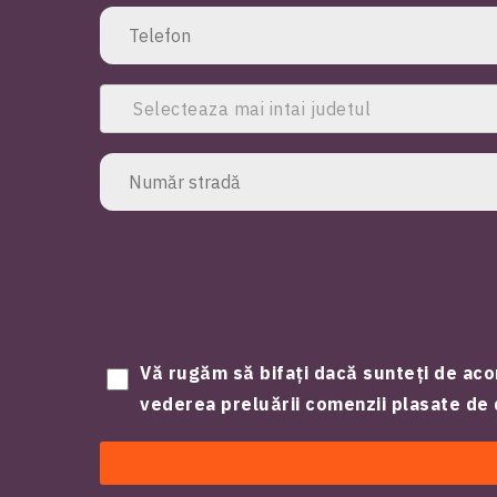
Selecteaza mai intai judetul
Vă rugăm să bifați dacă sunteți de aco
vederea preluării comenzii plasate d