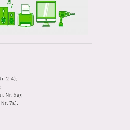
r. 2-4);
;
, Nr. 6a);
 Nr. 7a).