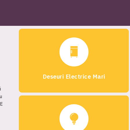
Deseuri Electrice Mari
i
u
EE