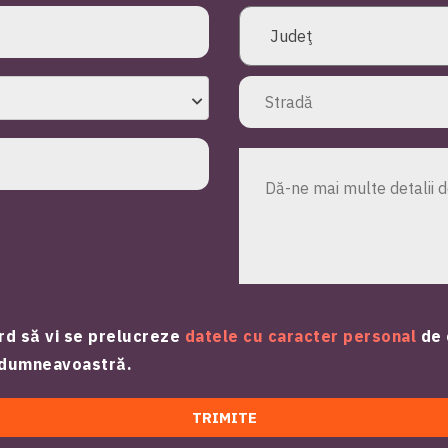
rd să vi se prelucreze
datele cu caracter personal
de 
e dumneavoastră.