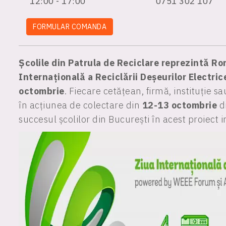
12:00 - 17:00
0751 302 107
FORMULAR COMANDA
Școlile din Patrula de Reciclare reprezintă R
Internațională a Reciclării Deșeurilor Electric
octombrie
. Fiecare cetățean, firmă, instituție 
în acțiunea de colectare din
12-13 octombrie
d
succesul școlilor din București în acest proiect i