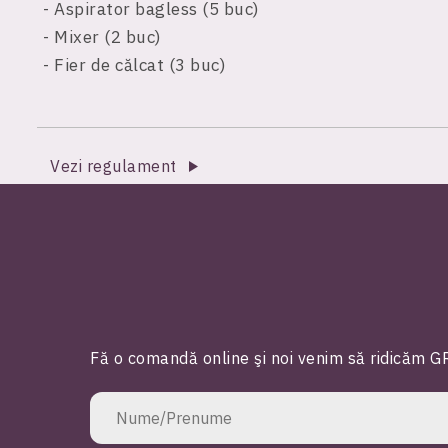
- Aspirator bagless (5 buc)
- Mixer (2 buc)
- Fier de călcat (3 buc)
Vezi regulament
Fă o comandă online şi noi venim să ridicăm GR