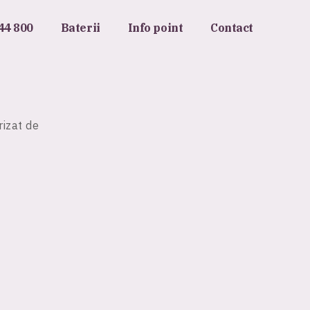
44 800
Baterii
Info point
Contact
rizat de