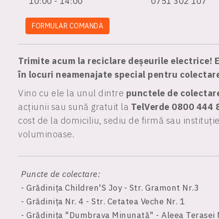
10:00 - 14:00
0751 302 107
FORMULAR COMANDA
Trimite acum la reciclare deșeurile electrice! E
în locuri neamenajate special pentru colectare
Vino cu ele la unul dintre
punctele de colectare
acțiunii sau sună gratuit la
TelVerde 0800 444 
cost de la domiciliu, sediu de firmă sau instituți
voluminoase.
Puncte de colectare:
- Grădinița Children'S Joy - Str. Gramont Nr.3
- Grădinița Nr. 4 - Str. Cetatea Veche Nr. 1
- Grădinița "Dumbrava Minunată" - Aleea Terasei 