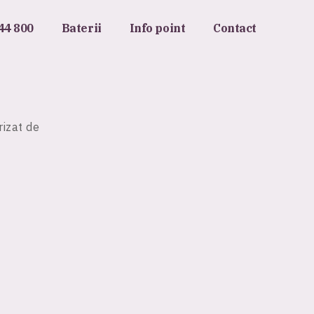
44 800
Baterii
Info point
Contact
rizat de