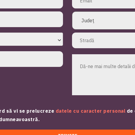
rd să vi se prelucreze
datele cu caracter personal
de 
e dumneavoastră.