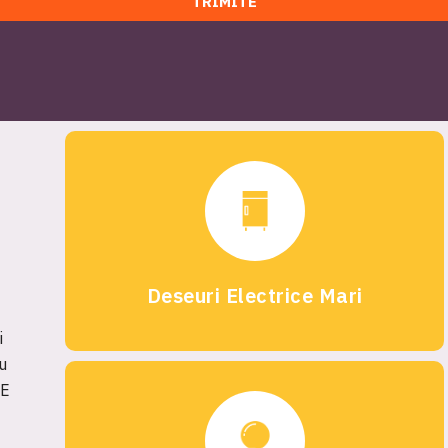
Deseuri Electrice Mari
i
u
EE