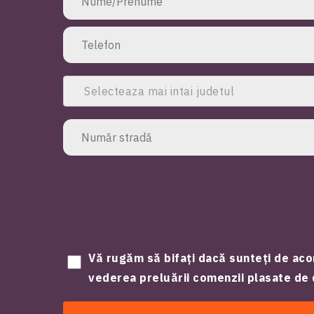
Selecteaza mai intai judetul
Vă rugăm să bifați dacă sunteți de aco
vederea preluării comenzii plasate d