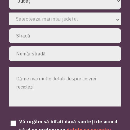
Selecteaza mai intai judetul
Vă rugăm să bifați dacă sunteți de acord
să vi se prelucreze
datele cu caracter