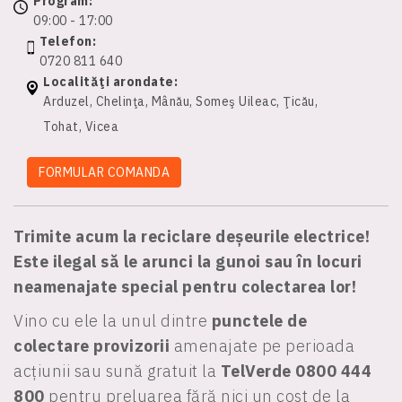
Program:
09:00 - 17:00
Telefon:
0720 811 640
Localităţi arondate:
Arduzel, Chelinţa, Mânău, Someş Uileac, Ţicău,
Tohat, Vicea
FORMULAR COMANDA
Trimite acum la reciclare deșeurile electrice!
Este ilegal să le arunci la gunoi sau în locuri
neamenajate special pentru colectarea lor!
Vino cu ele la unul dintre
punctele de
colectare provizorii
amenajate pe perioada
acțiunii sau sună gratuit la
TelVerde 0800 444
800
pentru preluarea fără nici un cost de la